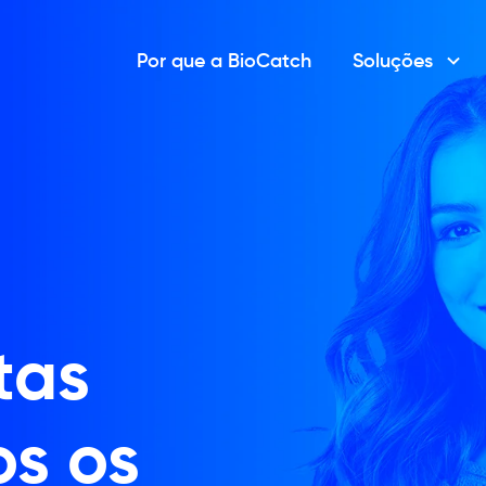
Por que a BioCatch
Soluções
tas
os os