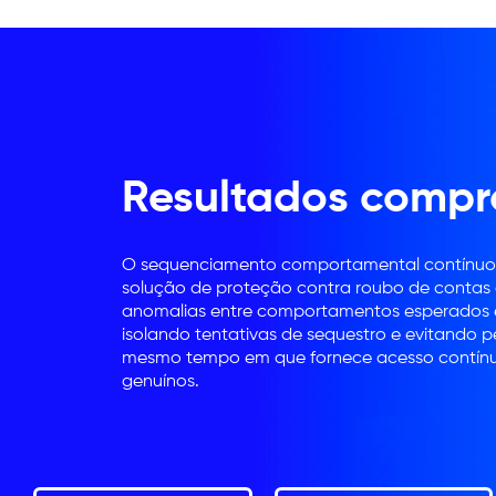
Resultados comp
O sequenciamento comportamental contínuo 
solução de proteção contra roubo de contas
anomalias entre comportamentos esperados 
isolando tentativas de sequestro e evitando 
mesmo tempo em que fornece acesso contínu
genuínos.