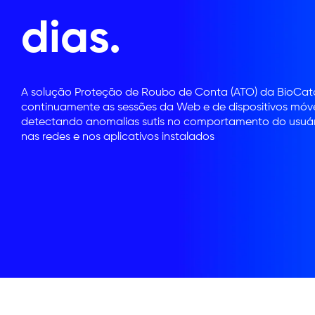
dias.
A solução Proteção de Roubo de Conta (ATO) da BioCat
continuamente as sessões da Web e de dispositivos móve
detectando anomalias sutis no comportamento do usuário
nas redes e nos aplicativos instalados