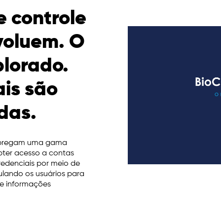
e controle
voluem. O
plorado.
ais são
das.
empregam uma gama
obter acesso a contas
redenciais por meio de
ulando os usuários para
e informações