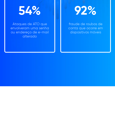
54%
92%
Ataques de ATO que
fraude de roubos de
envolveram uma senha
conta que ocorre em
ou endereço de e-mail
dispositivos móveis
alterado