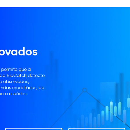
rovados
permite que a
 da BioCatch detecte
e observados,
perdas monetárias, ao
o a usuários