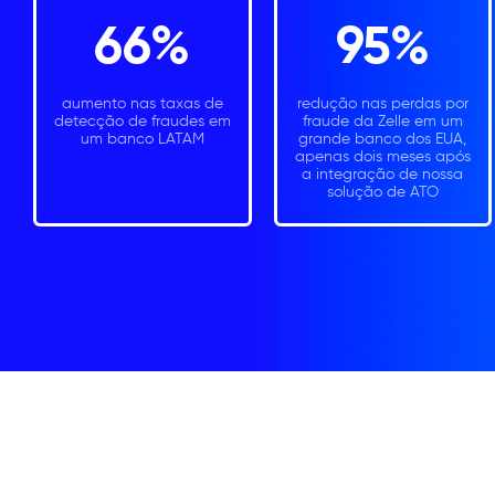
66%
95%
aumento nas taxas de
redução nas perdas por
detecção de fraudes em
fraude da Zelle em um
um banco LATAM
grande banco dos EUA,
apenas dois meses após
a integração de nossa
solução de ATO