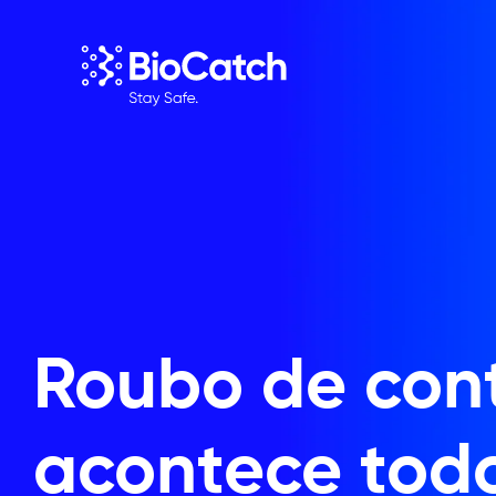
Roubo de con
acontece tod