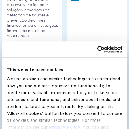
desenvolver e fornecer
soluções inovadoras de
detecção de fraudes e
prevenção de crimes
financeiros para instituições
financeiras nos cinco
continentes.
This website uses cookies
We use cookies and similar technologies to understand
how you use our site, optimize its functionality, to
create more valuable experiences for you, to keep our
site secure and functional, and deliver social media and
content tailored to your interests. By clicking on the
"Allow all cookies" button below, you consent to our use
Eyran Blumberg
Jonathan Daly
of cookies and similar technologies. For more
Diretor de operações
Diretor de Marketing
information see our
Privacy Policy
. You can also