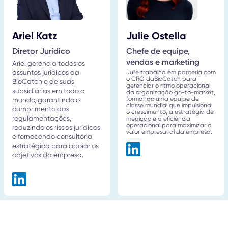
Ariel Katz
Julie Ostella
Diretor Jurídico
Chefe de equipe,
vendas e marketing
Ariel gerencia todos os
assuntos jurídicos da
Julie trabalha em parceria com
o CRO da
BioCatch
para
BioCatch e de suas
gerenciar o ritmo operacional
subsidiárias em todo o
da organização go-to-market,
formando uma equipe de
mundo, garantindo o
classe mundial que impulsiona
cumprimento das
o crescimento, a estratégia de
regulamentações,
medição e a eficiência
operacional para maximizar o
reduzindo os riscos jurídicos
valor empresarial da empresa.
e fornecendo consultoria
estratégica para apoiar os
objetivos da empresa.