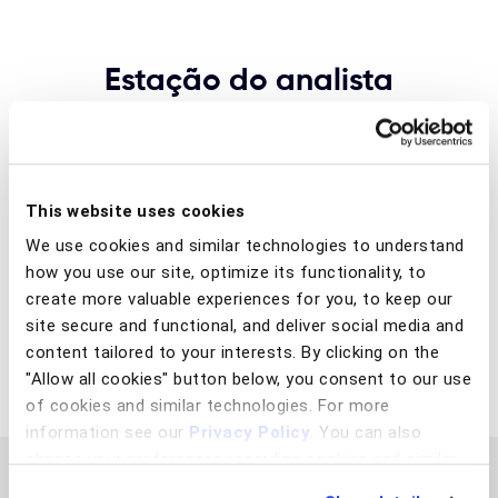
Estação do analista
O BioCatch Analyst Station permite que os analistas
de fraude agilizem as investigações de fraude por
meio de reconstruções de vídeo de eventos de alto
risco, que fornecem informações detalhadas da
sessão e contexto visual para entender os fatores
This website uses cookies
que contribuem para a pontuação de risco. Na
We use cookies and similar technologies to understand
Analyst Station, as equipes de fraude podem criar
how you use our site, optimize its functionality, to
consultas usando uma ampla variedade de filtros
para facilitar investigações aprofundadas sobre
create more valuable experiences for you, to keep our
incidentes e ganhar confiança em seu curso de ação
site secure and functional, and deliver social media and
responsivo.
content tailored to your interests. By clicking on the
"Allow all cookies" button below, you consent to our use
of cookies and similar technologies. For more
information see our
Privacy Policy
. You can also
change your preferences regarding cookies and similar
technologies at any time by choosing from the options