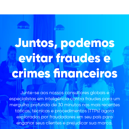
Juntos, podemos
evitar fraudes e
crimes financeiros
Junte-se aos nossos consultores globais e
especialistas em inteligência contra fraudes para um
mergulho profundo de 30 minutos nas mais recentes
táticas, técnicas e procedimentos (TTPs) agora
explorados por fraudadores em seu país para
enganar seus clientes e prejudicar sua marca.