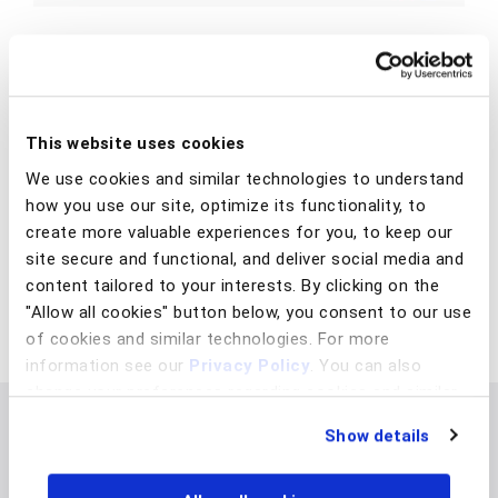
Analyst Station
BioCatch Analyst Station ayuda a los analistas de
This website uses cookies
fraude a acelerar sus investigaciones mediante
reconstrucciones en video de sesiones de alto riesgo,
We use cookies and similar technologies to understand
aportando contexto visual y detalles clave detrás de
how you use our site, optimize its functionality, to
la puntuación de riesgo. Desde esta plataforma, los
create more valuable experiences for you, to keep our
equipos pueden crear consultas con múltiples filtros
site secure and functional, and deliver social media and
para profundizar en los incidentes y tomar decisiones
content tailored to your interests. By clicking on the
con mayor confianza.
"Allow all cookies" button below, you consent to our use
of cookies and similar technologies. For more
information see our
Privacy Policy
. You can also
change your preferences regarding cookies and similar
technologies at any time by choosing from the options
Show details
below.