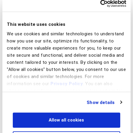
This website uses cookies
We use cookies and similar technologies to understand
how you use our site, optimize its functionality, to
create more valuable experiences for you, to keep our
site secure and functional, and deliver social media and
content tailored to your interests. By clicking on the
"Allow all cookies" button below, you consent to our use
of cookies and similar technologies. For more
information see our
Privacy Policy
. You can also
change your preferences regarding cookies and similar
technologies at any time by choosing from the options
Show details
below.
BioCatch permet à Banorte d’offrir
Allow all cookies
une protection contre la fraude,