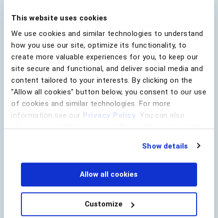
La réglementation contraint les escrocs à
This website uses cookies
changer de stratégie :
Alors que de nombreux
pays du continent imposent désormais aux
We use cookies and similar technologies to understand
institutions financières le remboursement des
how you use our site, optimize its functionality, to
victimes de fraudes, celles-ci renforcent leur
create more valuable experiences for you, to keep our
sécurité numérique, compliquant ainsi la prise
site secure and functional, and deliver social media and
de contrôle de comptes par des individus
content tailored to your interests. By clicking on the
malveillants. En réaction, nous assistons à une
explosion des escroqueries par ingénierie
"Allow all cookies" button below, you consent to our use
sociale sur tout le continent.
of cookies and similar technologies. For more
information see our
Privacy Policy
. You can also
change your preferences regarding cookies and similar
Téléchargez notre rapport dès maintenant, et
technologies at any time by choosing from the options
renforcez vos défenses contre les escrocs grâce aux
Show details
connaissances de BioCatch sur l’évolution continue
below.
de la fraude bancaire numérique dans la région
EMEA.
Allow all cookies
English
Deutsch
Customize