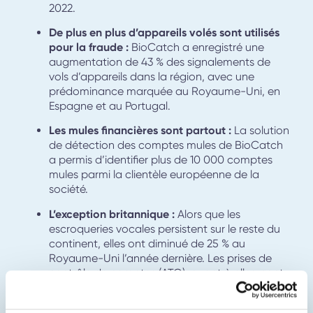
2022.
De plus en plus d’appareils volés sont utilisés
pour la fraude :
BioCatch a enregistré une
augmentation de 43 % des signalements de
vols d’appareils dans la région, avec une
prédominance marquée au Royaume-Uni, en
Espagne et au Portugal.
Les mules financières sont partout :
La solution
de détection des comptes mules de BioCatch
a permis d’identifier plus de 10 000 comptes
mules parmi la clientèle européenne de la
société.
L’exception britannique :
Alors que les
escroqueries vocales persistent sur le reste du
continent, elles ont diminué de 25 % au
Royaume-Uni l’année
dernière. Les prises de
contrôle de comptes (ATO), quant à elles, sont
reparties à la hausse, leur part dans le total des
fraudes ayant augmenté de 13 %.