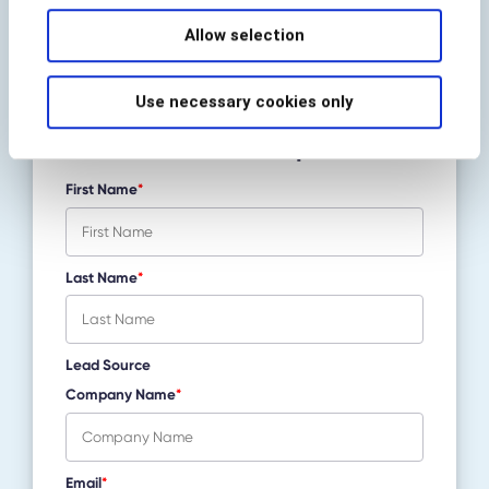
Español
Allow selection
Use necessary cookies only
Download White Paper
First Name
*
Last Name
*
Lead Source
Company Name
*
Email
*