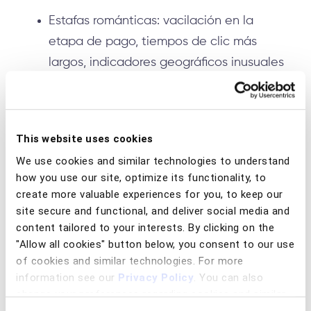
Estafas románticas: vacilación en la
etapa de pago, tiempos de clic más
largos, indicadores geográficos inusuales
Estafas de inversión: acceso remoto o
transmisión de pantalla, anomalías en la
velocidad de pago, actividad relacionada
This website uses cookies
con criptomonedas
We use cookies and similar technologies to understand
how you use our site, optimize its functionality, to
Estafas de compra: movimientos
create more valuable experiences for you, to keep our
distraídos del mouse, cambios frecuentes
site secure and functional, and deliver social media and
content tailored to your interests. By clicking on the
de aplicaciones, instalación por primera
"Allow all cookies" button below, you consent to our use
vez de aplicaciones riesgosas
of cookies and similar technologies. For more
information see our
Privacy Policy
. You can also
Los modelos que impulsan Scams360
change your preferences regarding cookies and similar
aprenden de actividades fraudulentas reales y
technologies at any time by choosing from the options