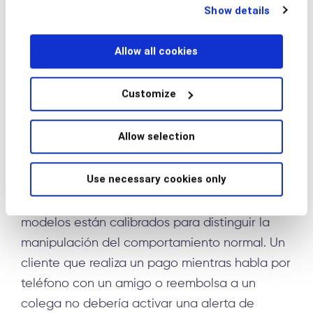
Show details
se adaptan continuamente a métodos nuevos
below.
y emergentes. Aunque la anatomía de las
Allow all cookies
estafas evoluciona constantemente, la forma
en que las personas reaccionan a la
manipulación deja huellas cognitivas
Customize
consistentes. Esto significa que la Inteligencia
Conductual sigue siendo eficaz incluso
Allow selection
cuando los estafadores actualizan sus
tácticas.
Use necessary cookies only
Es fundamental destacar que estos mismos
modelos están calibrados para distinguir la
manipulación del comportamiento normal. Un
cliente que realiza un pago mientras habla por
teléfono con un amigo o reembolsa a un
colega no debería activar una alerta de