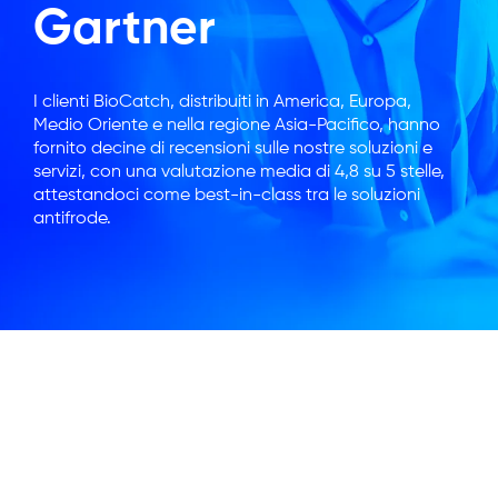
Gartner
I clienti BioCatch, distribuiti in America, Europa,
Medio Oriente e nella regione Asia-Pacifico, hanno
fornito decine di recensioni sulle nostre soluzioni e
servizi, con una valutazione media di 4,8 su 5 stelle,
attestandoci come best-in-class tra le soluzioni
antifrode.