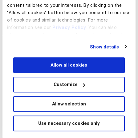
content tailored to your interests. By clicking on the
"Allow all cookies" button below, you consent to our use
of cookies and similar technologies. For more
information see our
Privacy Policy
. You can also
change your preferences regarding cookies and similar
technologies at any time by choosing from the options
Show details
below.
Allow all cookies
Banorte si affida a BioCatch per
Customize
garantire una protezione antifrode
attiva 24/7
Allow selection
Use necessary cookies only