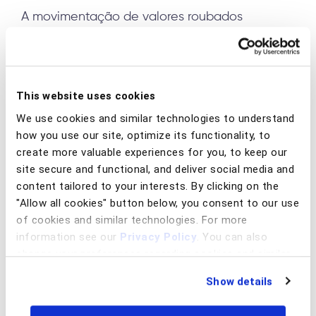
A movimentação de valores roubados
raramente termina com uma única
transferência. Depois de passar por contas
laranja, o dinheiro pode ser movimentado por
This website uses cookies
meio de criptoativos, carteiras digitais,
We use cookies and similar technologies to understand
compras de bens ou outras formas de
how you use our site, optimize its functionality, to
conversão de valor projetadas para dificultar
create more valuable experiences for you, to keep our
ainda mais o rastreamento da transação.
site secure and functional, and deliver social media and
content tailored to your interests. By clicking on the
O que mais importa não é o canal específico
"Allow all cookies" button below, you consent to our use
em si, mas a rapidez com que as redes
of cookies and similar technologies. For more
criminosas conseguem dispersar os valores
information see our
Privacy Policy
. You can also
antes que as instituições tenham tempo de
change your preferences regarding cookies and similar
technologies at any time by choosing from the options
detectá-los, investigá-los ou recuperá-los.
Show details
below.
Cada camada, conta ou plataforma adicional
torna a atribuição mais difícil e a recuperação