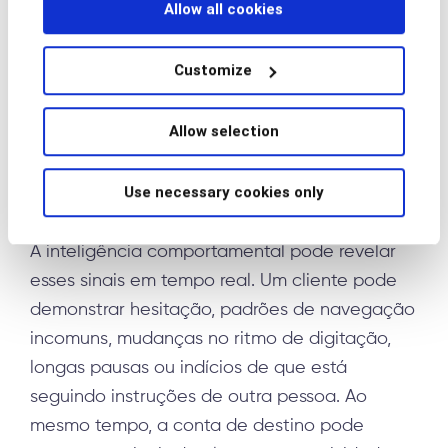
Allow all cookies
menos provável.
Para as instituições financeiras, isso muda
Customize
fundamentalmente a forma como o risco deve
ser avaliado. Uma transferência por Pix pode
Allow selection
parecer legítima por meio de controles
tradicionais, enquanto sinais comportamentais
Use necessary cookies only
revelam um cenário bem diferente.
A inteligência comportamental pode revelar
esses sinais em tempo real. Um cliente pode
demonstrar hesitação, padrões de navegação
incomuns, mudanças no ritmo de digitação,
longas pausas ou indícios de que está
seguindo instruções de outra pessoa. Ao
mesmo tempo, a conta de destino pode