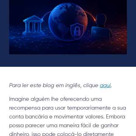
Para ler este blog em inglês, clique
aqui
.
Imagine alguém lhe oferecendo uma
recompensa para usar temporariamente a sua
conta bancária e movimentar valores. Embora
possa parecer uma maneira fácil de ganhar
dinheiro, isso pode colocá-lo diretamente