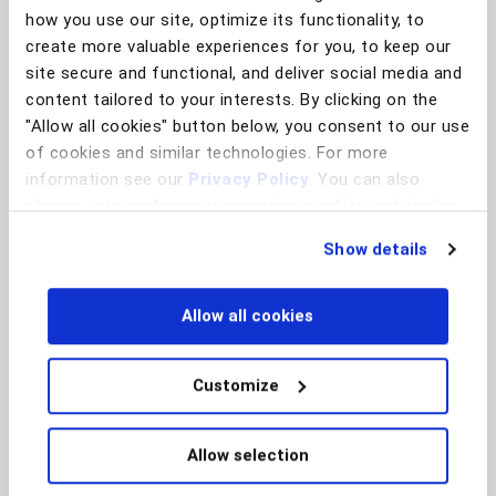
how you use our site, optimize its functionality, to
create more valuable experiences for you, to keep our
site secure and functional, and deliver social media and
content tailored to your interests. By clicking on the
"Allow all cookies" button below, you consent to our use
การวิเคราะห์อายุ
ถูกชักนำ
of cookies and similar technologies. For more
information see our
Privacy Policy
. You can also
change your preferences regarding cookies and similar
technologies at any time by choosing from the options
Show details
below.
การเสียสมาธิ
การคัดลอกและวาง
Allow all cookies
Customize
Allow selection
การคุยโทรศัพท์อยู่
การเลือกสรร